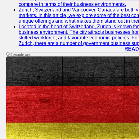
compare in terms of their business environments.
Zurich, Switzerland and Vancouver, Canada are both vib
markets. In this article, we explore some of the best com
unique offerings and what makes them stand out in their
Located in the heart of Switzerland, Zurich is known for i
business environment. The city attracts businesses from a
skilled workforce, and favorable economic policies. Fo
Zurich, there are a number of government business sup
READ
9 months ago