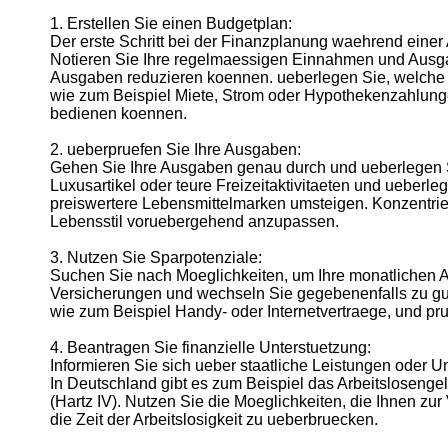
1. Erstellen Sie einen Budgetplan:
Der erste Schritt bei der Finanzplanung waehrend einer A
Telegram
Notieren Sie Ihre regelmaessigen Einnahmen und Ausgab
Help &
Ausgaben reduzieren koennen. ueberlegen Sie, welche fi
Support
wie zum Beispiel Miete, Strom oder Hypothekenzahlungen
bedienen koennen.
Contact
2. ueberpruefen Sie Ihre Ausgaben:
About
Gehen Sie Ihre Ausgaben genau durch und ueberlegen S
Us
Luxusartikel oder teure Freizeitaktivitaeten und ueberl
preiswertere Lebensmittelmarken umsteigen. Konzentrier
Lebensstil voruebergehend anzupassen.
Write
for Us
3. Nutzen Sie Sparpotenziale:
Suchen Sie nach Moeglichkeiten, um Ihre monatlichen A
Versicherungen und wechseln Sie gegebenenfalls zu gue
wie zum Beispiel Handy- oder Internetvertraege, und pr
4. Beantragen Sie finanzielle Unterstuetzung:
Informieren Sie sich ueber staatliche Leistungen oder 
In Deutschland gibt es zum Beispiel das Arbeitslosengel
(Hartz IV). Nutzen Sie die Moeglichkeiten, die Ihnen zur
die Zeit der Arbeitslosigkeit zu ueberbruecken.