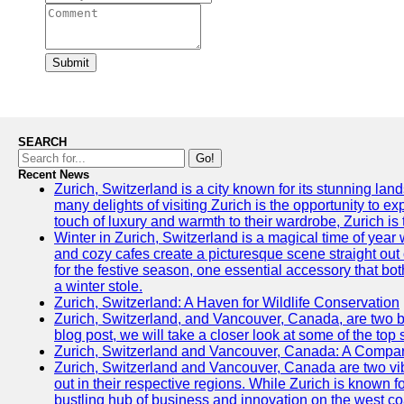
Submit
SEARCH
Go!
Recent News
Zurich, Switzerland is a city known for its stunning lan
many delights of visiting Zurich is the opportunity to e
touch of luxury and warmth to their wardrobe, Zurich is 
Winter in Zurich, Switzerland is a magical time of y
and cozy cafes create a picturesque scene straight out o
for the festive season, one essential accessory that both
a winter stole.
Zurich, Switzerland: A Haven for Wildlife Conservation
Zurich, Switzerland, and Vancouver, Canada, are two bust
blog post, we will take a closer look at some of the top
Zurich, Switzerland and Vancouver, Canada: A Compari
Zurich, Switzerland and Vancouver, Canada are two vibra
out in their respective regions. While Zurich is known fo
bustling hub of business and innovation on the west coa