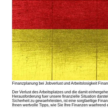
Arbeitslosigkeit
Unemployment
Ausbildungsprogramme
und berufliche
Weiterbildung in
Oesterreich
Inspirierende
Erfolgsgeschichten und
Arbeitsvermittlung
Aktuelle
Arbeitsmarktnachrichten
und Entwicklungen
Socials
Finanzplanung bei Jobverlust und Arbeitslosigkeit Finanz
Facebook
Der Verlust des Arbeitsplatzes und die damit einhergeh
Herausforderung fuer unsere finanzielle Situation darste
Instagram
Sicherheit zu gewaehrleisten, ist eine sorgfaeltige Fin
Ihnen wertvolle Tipps, wie Sie Ihre Finanzen waehrend e
Twitter