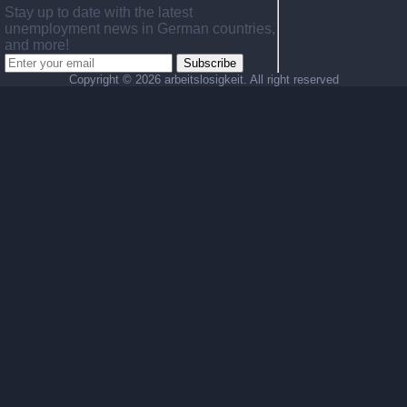
Stay up to date with the latest
unemployment news in German countries,
and more!
Subscribe
Copyright ©
2026 arbeitslosigkeit. All right reserved