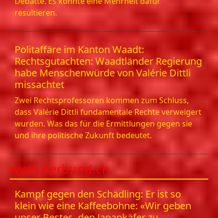
Debatte. Es könnte eine Mehrheit dafür
resultieren.
Politaffäre im Kanton Waadt:
Rechtsgutachten: Waadtländer Regierung
habe Menschen­würde von Valérie Dittli
missachtet
Zwei Rechtsprofessoren kommen zum Schluss,
dass Valérie Dittli fundamentale Rechte verweigert
wurden. Was das für die Ermittlungen gegen sie
und ihre politische Zukunft bedeutet.
www.derbund.ch
Kampf gegen den Schädling: Er ist so
klein wie eine Kaffeebohne: «Wir geben
unser Bestes, den Japankäfer zu