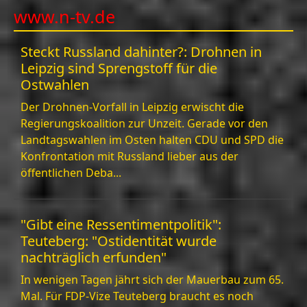
www.n-tv.de
Steckt Russland dahinter?: Drohnen in
Leipzig sind Sprengstoff für die
Ostwahlen
Der Drohnen-Vorfall in Leipzig erwischt die
Regierungskoalition zur Unzeit. Gerade vor den
Landtagswahlen im Osten halten CDU und SPD die
Konfrontation mit Russland lieber aus der
öffentlichen Deba...
"Gibt eine Ressentimentpolitik":
Teuteberg: "Ostidentität wurde
nachträglich erfunden"
In wenigen Tagen jährt sich der Mauerbau zum 65.
Mal. Für FDP-Vize Teuteberg braucht es noch