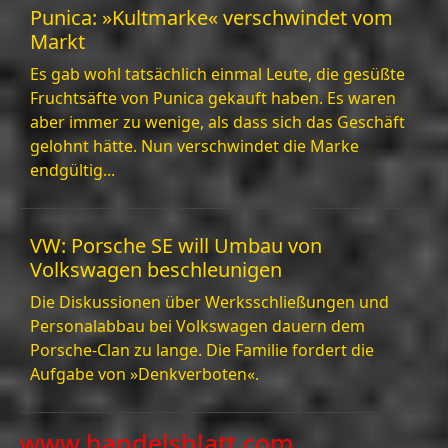
Punica: »Kultmarke« verschwindet vom
Facebook
Markt
Es gab wohl tatsächlich einmal Leute, die gesüßte
Instagram
Fruchtsäfte von Punica gekauft haben. Es waren
aber immer zu wenige, als dass sich das Geschäft
Twitter
gelohnt hätte. Nun verschwindet die Marke
endgültig...
Telegram
Help &
VW: Porsche SE will Umbau von
Support
Volkswagen beschleunigen
Die Diskussionen über Werksschließungen und
Personalabbau bei Volkswagen dauern dem
Contact
Porsche-Clan zu lange. Die Familie fordert die
Aufgabe von »Denkverboten«.
About
Us
www.handelsblatt.com