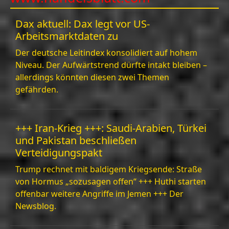
Write
for Us
Dax aktuell: Dax legt vor US-
Arbeitsmarktdaten zu
Der deutsche Leitindex konsolidiert auf hohem
Niveau. Der Aufwärtstrend dürfte intakt bleiben –
allerdings könnten diesen zwei Themen
gefährden.
+++ Iran-Krieg +++: Saudi-Arabien, Türkei
und Pakistan beschließen
Verteidigungspakt
Trump rechnet mit baldigem Kriegsende: Straße
von Hormus „sozusagen offen“ +++ Huthi starten
offenbar weitere Angriffe im Jemen +++ Der
Newsblog.