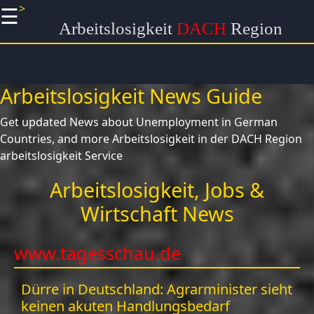
a
>
☰
×
Useful links
Arbeitslosigkeit
DACH
Region
Home
Arbeitslosigkeit News Guide
Arbeitssuchende
Get updated News about Unemployment in German
Untersuchungsmassnahmen
Countries, and more
und Ressourcen
Arbeitslosigkeit in der DACH Region
arbeitslosigkeit Service
Zukunftstraechtige
Branchen auf dem
Arbeitslosigkeit, Jobs &
Deutschen Arbeitsmarkt
Wirtschaft News
Digitale
Kompetenzschulungen und
www.tagesschau.de
Weiterbildungen
Dürre in Deutschland: Agrarminister sieht
keinen akuten Handlungsbedarf