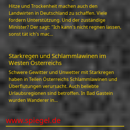
Arbeitslosigkeit in der
Hitze und Trockenheit machen auch den
DACH Region
Landwirten in Deutschland zu schaffen. Viele
fordern Unterstützung. Und der zuständige
Unemployment
Minister? Der sagt: "Ich kann's nicht regnen lassen,
sonst tät ich's mac...
Arbeitsmarktregulierungen
und Gesetzesaenderungen
in der Schweiz
Starkregen und Schlammlawinen im
Aktive Arbeitsmarktpolitik
Westen Österreichs
und Strategien in
Schwere Gewitter und Unwetter mit Starkregen
Deutschland
haben in Teilen Österreichs Schlammlawinen und
Demografie und
Überflutungen verursacht. Auch beliebte
Arbeitslosigkeit
Urlaubsregionen sind betroffen. In Bad Gastein
Schluesselerkenntnisse
wurden Wanderer in...
Socials
www.spiegel.de