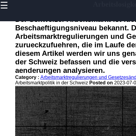
☰
Arbeitslosigke
×
Useful links
Der Schweizer Arbeitsmarkt ist fue
Home
Beschaeftigungsniveau bekannt. Di
Finanzplannung bei
Arbeitsmarktregulierungen und G
Jobverlust und
Arbeitslosigkeit
zurueckzufuehren, die im Laufe de
diesem Artikel werden wir uns gena
Empowerment von
Arbeitslosen Frauen in
der Schweiz befassen und die ve
der DACH Region
aenderungen analysieren.
Psychische
Category :
Arbeitsmarktregulierungen und Gesetzesän
Gesundheitsuntersuchung
Arbeitsmarktpolitik in der Schweiz
Posted on
2023-07-0
Waehrend der
Arbeitslosigkeit
Freiberufliche
Taetigkeiten und die Gig
Economy