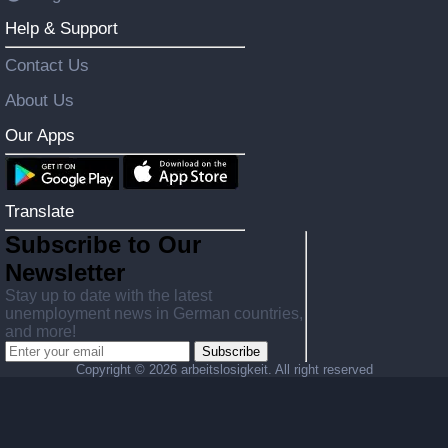
Help & Support
Contact Us
About Us
Our Apps
Translate
Subscribe to Our
Newsletter
Stay up to date with the latest
unemployment news in German countries,
and more!
Subscribe
Copyright ©
2026 arbeitslosigkeit. All right reserved