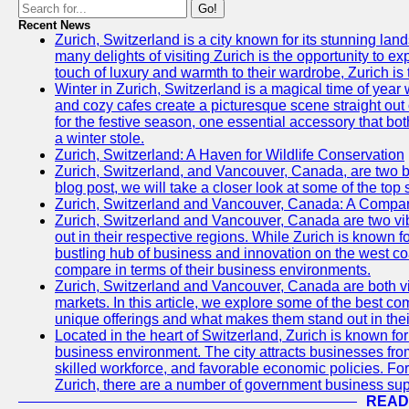
Go!
Recent News
Zurich, Switzerland is a city known for its stunning lan
many delights of visiting Zurich is the opportunity to e
touch of luxury and warmth to their wardrobe, Zurich is 
Winter in Zurich, Switzerland is a magical time of y
and cozy cafes create a picturesque scene straight out o
for the festive season, one essential accessory that both
a winter stole.
Zurich, Switzerland: A Haven for Wildlife Conservation
Zurich, Switzerland, and Vancouver, Canada, are two bust
blog post, we will take a closer look at some of the top
Zurich, Switzerland and Vancouver, Canada: A Compari
Zurich, Switzerland and Vancouver, Canada are two vibra
out in their respective regions. While Zurich is known fo
bustling hub of business and innovation on the west coa
compare in terms of their business environments.
Zurich, Switzerland and Vancouver, Canada are both vib
markets. In this article, we explore some of the best com
unique offerings and what makes them stand out in their
Located in the heart of Switzerland, Zurich is known for i
business environment. The city attracts businesses from a
skilled workforce, and favorable economic policies. Fo
Zurich, there are a number of government business sup
READ