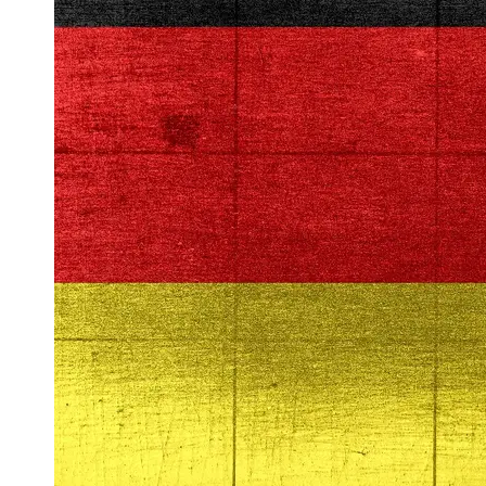
Arbeitslosigkeit
Unemployment
Ausbildungsprogramme
und berufliche
Weiterbildung in
Oesterreich
Inspirierende
Erfolgsgeschichten und
Arbeitsvermittlung
Aktuelle
Arbeitsmarktnachrichten
und Entwicklungen
Socials
Facebook
Instagram
Twitter