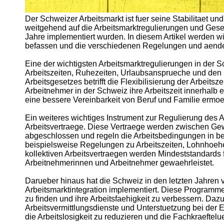
Der Schweizer Arbeitsmarkt ist fuer seine Stabilitaet u
Telegram
weitgehend auf die Arbeitsmarktregulierungen und Ges
Jahre implementiert wurden. In diesem Artikel werden wi
Help &
befassen und die verschiedenen Regelungen und aende
Support
Eine der wichtigsten Arbeitsmarktregulierungen in der S
Contact
Arbeitszeiten, Ruhezeiten, Urlaubsansprueche und den
Arbeitsgesetzes betrifft die Flexibilisierung der Arbeit
About
Arbeitnehmer in der Schweiz ihre Arbeitszeit innerhalb 
Us
eine bessere Vereinbarkeit von Beruf und Familie ermoe
Write
Ein weiteres wichtiges Instrument zur Regulierung des A
for Us
Arbeitsvertraege. Diese Vertraege werden zwischen G
abgeschlossen und regeln die Arbeitsbedingungen in b
beispielsweise Regelungen zu Arbeitszeiten, Lohnhoeh
kollektiven Arbeitsvertraegen werden Mindeststandards 
Arbeitnehmerinnen und Arbeitnehmer gewaehrleistet.
Darueber hinaus hat die Schweiz in den letzten Jahren
Arbeitsmarktintegration implementiert. Diese Programm
zu finden und ihre Arbeitsfaehigkeit zu verbessern. D
Arbeitsvermittlungsdienste und Unterstuetzung bei der
die Arbeitslosigkeit zu reduzieren und die Fachkraeftel