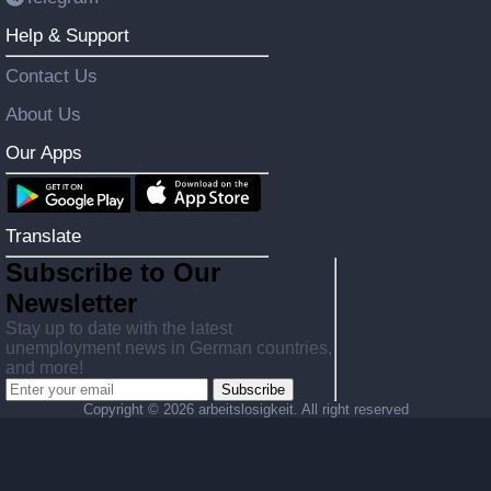
Help & Support
Contact Us
About Us
Our Apps
Translate
Subscribe to Our
Newsletter
Stay up to date with the latest
unemployment news in German countries,
and more!
Subscribe
Copyright ©
2026 arbeitslosigkeit. All right reserved