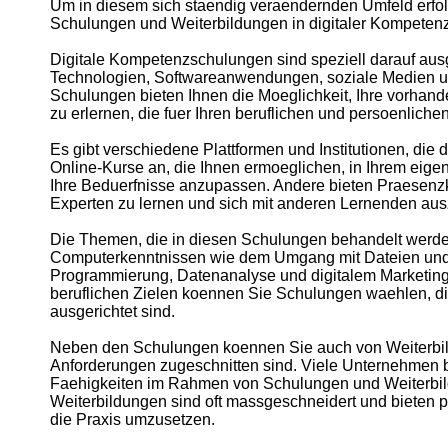
Um in diesem sich staendig veraendernden Umfeld erfolg
Schulungen und Weiterbildungen in digitaler Kompeten
Telegram
Digitale Kompetenzschulungen sind speziell darauf ausge
Help &
Technologien, Softwareanwendungen, soziale Medien un
Support
Schulungen bieten Ihnen die Moeglichkeit, Ihre vorhan
zu erlernen, die fuer Ihren beruflichen und persoenlich
Contact
Es gibt verschiedene Plattformen und Institutionen, die
About
Online-Kurse an, die Ihnen ermoeglichen, in Ihrem eige
Us
Ihre Beduerfnisse anzupassen. Andere bieten Praesenzk
Experten zu lernen und sich mit anderen Lernenden au
Write
Die Themen, die in diesen Schulungen behandelt werden,
for Us
Computerkenntnissen wie dem Umgang mit Dateien und O
Programmierung, Datenanalyse und digitalem Marketing.
beruflichen Zielen koennen Sie Schulungen waehlen, d
ausgerichtet sind.
Neben den Schulungen koennen Sie auch von Weiterbildun
Anforderungen zugeschnitten sind. Viele Unternehmen bie
Faehigkeiten im Rahmen von Schulungen und Weiterbi
Weiterbildungen sind oft massgeschneidert und bieten p
die Praxis umzusetzen.