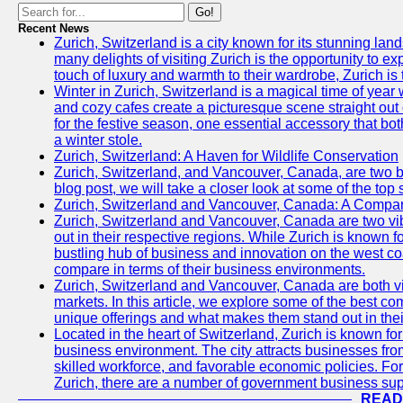
Go!
Recent News
Zurich, Switzerland is a city known for its stunning lan
many delights of visiting Zurich is the opportunity to e
touch of luxury and warmth to their wardrobe, Zurich is 
Winter in Zurich, Switzerland is a magical time of y
and cozy cafes create a picturesque scene straight out o
for the festive season, one essential accessory that both
a winter stole.
Zurich, Switzerland: A Haven for Wildlife Conservation
Zurich, Switzerland, and Vancouver, Canada, are two bust
blog post, we will take a closer look at some of the top
Zurich, Switzerland and Vancouver, Canada: A Compari
Zurich, Switzerland and Vancouver, Canada are two vibra
out in their respective regions. While Zurich is known fo
bustling hub of business and innovation on the west coa
compare in terms of their business environments.
Zurich, Switzerland and Vancouver, Canada are both vib
markets. In this article, we explore some of the best com
unique offerings and what makes them stand out in their
Located in the heart of Switzerland, Zurich is known for i
business environment. The city attracts businesses from a
skilled workforce, and favorable economic policies. Fo
Zurich, there are a number of government business sup
READ