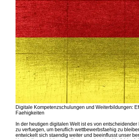
Arbeitslosigkeit
Unemployment
Ausbildungsprogramme
und berufliche
Weiterbildung in
Oesterreich
Inspirierende
Erfolgsgeschichten und
Arbeitsvermittlung
Aktuelle
Arbeitsmarktnachrichten
und Entwicklungen
Socials
Digitale Kompetenzschulungen und Weiterbildungen: Effe
Facebook
Faehigkeiten
In der heutigen digitalen Welt ist es von entscheidend
Instagram
zu verfuegen, um beruflich wettbewerbsfaehig zu bleibe
entwickelt sich staendig weiter und beeinflusst unser be
Twitter